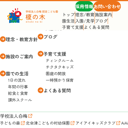
採用情報
お問い合わせ
トップ
理念/教育
施設案内
園生活
入園/見学
ブログ
トップページ
入園・見学
子育て支援
よくある質問
入園案内
ブログ
理念・教育方針
子育て支援
施設のご案内
ティンクルーム
チクタクキッズ
園での生活
園庭の開放
1日の流れ
一時預かり保育
年間の行事
よくある質問
給食と食育
課外スクール
学校法人白梅
子どもの森
北会津こどもの村幼保園
アイアイキッズクラブ
AiA