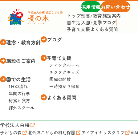
採用情報
お問い合わせ
トップ
理念/教育
施設案内
園生活
入園/見学
ブログ
トップページ
入園・見学
子育て支援
よくある質問
入園案内
ブログ
理念・教育方針
子育て支援
施設のご案内
ティンクルーム
チクタクキッズ
園での生活
園庭の開放
1日の流れ
一時預かり保育
年間の行事
よくある質問
給食と食育
課外スクール
学校法人白梅
子どもの森
北会津こどもの村幼保園
アイアイキッズクラブ
AiA