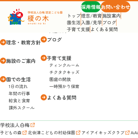
採用情報
お問い合わせ
トップ
理念/教育
施設案内
園生活
入園/見学
ブログ
トップページ
入園・見学
子育て支援
よくある質問
入園案内
ブログ
理念・教育方針
子育て支援
施設のご案内
ティンクルーム
チクタクキッズ
園での生活
園庭の開放
1日の流れ
一時預かり保育
年間の行事
よくある質問
給食と食育
課外スクール
学校法人白梅
子どもの森
北会津こどもの村幼保園
アイアイキッズクラブ
AiA