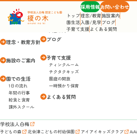
採用情報
お問い合わせ
トップ
理念/教育
施設案内
園生活
入園/見学
ブログ
トップページ
入園・見学
子育て支援
よくある質問
入園案内
ブログ
理念・教育方針
子育て支援
施設のご案内
ティンクルーム
チクタクキッズ
園での生活
園庭の開放
1日の流れ
一時預かり保育
年間の行事
よくある質問
給食と食育
課外スクール
学校法人白梅
子どもの森
北会津こどもの村幼保園
アイアイキッズクラブ
AiA