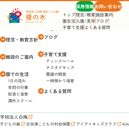
採用情報
お問い合わせ
トップ
理念/教育
施設案内
園生活
入園/見学
ブログ
トップページ
入園・見学
子育て支援
よくある質問
入園案内
ブログ
理念・教育方針
子育て支援
施設のご案内
ティンクルーム
チクタクキッズ
園での生活
園庭の開放
1日の流れ
一時預かり保育
年間の行事
よくある質問
給食と食育
課外スクール
学校法人白梅
子どもの森
北会津こどもの村幼保園
アイアイキッズクラブ
AiA