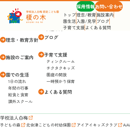
採用情報
お問い合わせ
トップ
理念/教育
施設案内
園生活
入園/見学
ブログ
トップページ
入園・見学
子育て支援
よくある質問
入園案内
ブログ
理念・教育方針
子育て支援
施設のご案内
ティンクルーム
チクタクキッズ
園での生活
園庭の開放
1日の流れ
一時預かり保育
年間の行事
よくある質問
給食と食育
課外スクール
学校法人白梅
子どもの森
北会津こどもの村幼保園
アイアイキッズクラブ
AiA