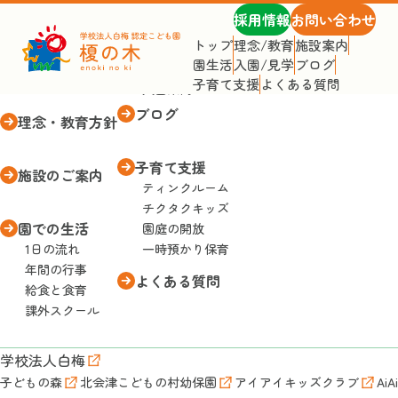
採用情報
お問い合わせ
トップ
理念/教育
施設案内
園生活
入園/見学
ブログ
トップページ
入園・見学
子育て支援
よくある質問
入園案内
ブログ
理念・教育方針
子育て支援
施設のご案内
ティンクルーム
チクタクキッズ
園での生活
園庭の開放
1日の流れ
一時預かり保育
年間の行事
よくある質問
給食と食育
課外スクール
学校法人白梅
子どもの森
北会津こどもの村幼保園
アイアイキッズクラブ
AiA