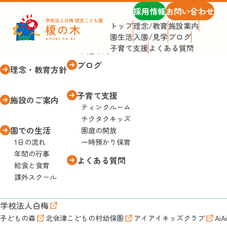
採用情報
お問い合わせ
トップ
理念/教育
施設案内
園生活
入園/見学
ブログ
トップページ
入園・見学
子育て支援
よくある質問
入園案内
ブログ
理念・教育方針
子育て支援
施設のご案内
ティンクルーム
チクタクキッズ
園での生活
園庭の開放
1日の流れ
一時預かり保育
年間の行事
よくある質問
給食と食育
課外スクール
学校法人白梅
子どもの森
北会津こどもの村幼保園
アイアイキッズクラブ
AiA