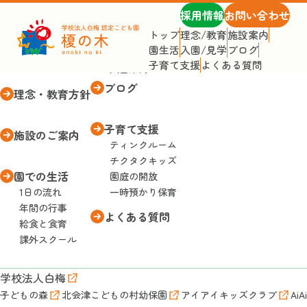
採用情報
お問い合わせ
トップ
理念/教育
施設案内
園生活
入園/見学
ブログ
トップページ
入園・見学
子育て支援
よくある質問
入園案内
ブログ
理念・教育方針
子育て支援
施設のご案内
ティンクルーム
チクタクキッズ
園での生活
園庭の開放
1日の流れ
一時預かり保育
年間の行事
よくある質問
給食と食育
課外スクール
学校法人白梅
子どもの森
北会津こどもの村幼保園
アイアイキッズクラブ
AiA