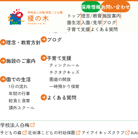
採用情報
お問い合わせ
トップ
理念/教育
施設案内
園生活
入園/見学
ブログ
トップページ
入園・見学
子育て支援
よくある質問
入園案内
ブログ
理念・教育方針
子育て支援
施設のご案内
ティンクルーム
チクタクキッズ
園での生活
園庭の開放
1日の流れ
一時預かり保育
年間の行事
よくある質問
給食と食育
課外スクール
学校法人白梅
子どもの森
北会津こどもの村幼保園
アイアイキッズクラブ
AiA