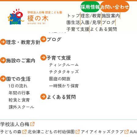
採用情報
お問い合わせ
トップ
理念/教育
施設案内
園生活
入園/見学
ブログ
トップページ
入園・見学
子育て支援
よくある質問
入園案内
ブログ
理念・教育方針
子育て支援
施設のご案内
ティンクルーム
チクタクキッズ
園での生活
園庭の開放
1日の流れ
一時預かり保育
年間の行事
よくある質問
給食と食育
課外スクール
学校法人白梅
子どもの森
北会津こどもの村幼保園
アイアイキッズクラブ
AiA